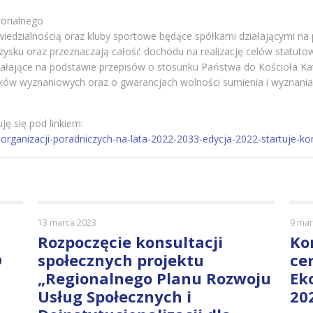
orialnego
owiedzialnością oraz kluby sportowe będące spółkami działającymi na
ia zysku oraz przeznaczają całość dochodu na realizację celów statuto
iałające na podstawie przepisów o stosunku Państwa do Kościoła Kato
ków wyznaniowych oraz o gwarancjach wolności sumienia i wyznania, 
ję się pod linkiem:
-organizacji-poradniczych-na-lata-2022-2033-edycja-2022-startuje-ko
13 marca 2023
9 mar
Rozpoczęcie konsultacji
Ko
D
społecznych projektu
ce
„Regionalnego Planu Rozwoju
Ek
Usług Społecznych i
20