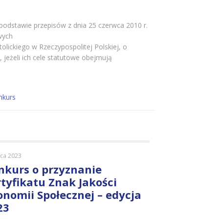
 podstawie przepisów z dnia 25 czerwca 2010 r.
wych
lickiego w Rzeczypospolitej Polskiej, o
jeżeli ich cele statutowe obejmują
nkurs
ca 2023
nkurs o przyznanie
rtyfikatu Znak Jakości
onomii Społecznej – edycja
23