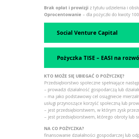
Brak opłat i prowizji
z tytułu udzielenia i obsł
Oprocentowanie
– dla pożyczki do kwoty 100
Social Venture Capital
Pożyczka TISE – EASI na rozwó
KTO MOŻE SIĘ UBIEGAĆ O POŻYCZKĘ?
Przedsiębiorstwo społeczne spełniające następu
– prowadzi działalność gospodarczą lub działa
– ma jako podstawowy cel osiągniecie mierzaln
usługi przynoszące korzyść społeczną lub prow
– jest przedsiębiorstwem, w którym zysk przez
– jest przedsiębiorstwem, którego obroty lub
NA CO POŻYCZKA?
finansowanie działalności gospodarczej lub odp