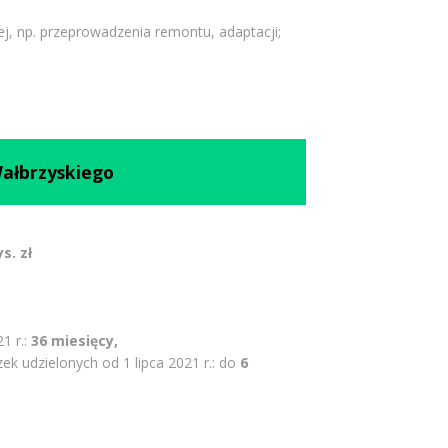
ej, np. przeprowadzenia remontu, adaptacji;
Wałbrzyskiego
s. zł
1 r.:
36 miesięcy,
zek udzielonych od 1 lipca 2021 r.: do
6