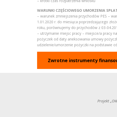
– krótki czas rozpatrzenia wniosku
WARUNKI CZĘŚCIOWEGO UMORZENIA SPŁAT
– warunek zmniejszenia przychodów PES – waru
1.01.2020 r. do miesiąca poprzedzającego złoż
roku, porównujemy do przychodów z 03-04.201
– utrzymanie miejsc pracy – miejsce/a pracy n
pożyczek od daty aneksowania umowy pożyczki.
udzielenie/umorzenie pożyczki na podstawie o
Zwrotne instrumenty finansow
Projekt „OW