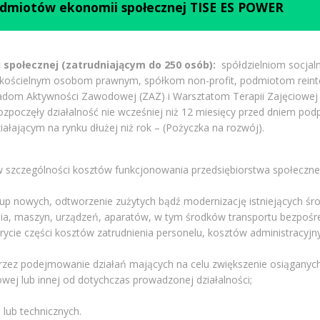
podmiotów ekonomii społecznej TISE ES POWER
i społecznej (zatrudniającym do 250 osób):
spółdzielniom socja
, kościelnym osobom prawnym, spółkom non-profit, podmiotom reinte
akładom Aktywności Zawodowej (ZAZ) i Warsztatom Terapii Zajęciowej
ozpoczęły działalność nie wcześniej niż 12 miesięcy przed dniem p
iałającym na rynku dłużej niż rok – (Pożyczka na rozwój).
 w szczególności kosztów funkcjonowania przedsiębiorstwa społeczne
kup nowych, odtworzenie zużytych bądź modernizację istniejących ś
nia, maszyn, urządzeń, aparatów, w tym środków transportu bezpośre
okrycie części kosztów zatrudnienia personelu, kosztów administrac
oprzez podejmowanie działań mających na celu zwiększenie osiągany
wej lub innej od dotychczas prowadzonej działalności;
lub technicznych.