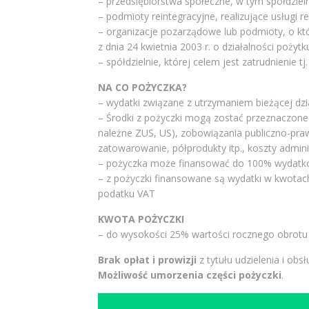
– przedsiębiorstwa społeczne, w tym spółdzieln
– podmioty reintegracyjne, realizujące usług
– organizacje pozarządowe lub podmioty, o któ
z dnia 24 kwietnia 2003 r. o działalności pożytk
– spółdzielnie, której celem jest zatrudnienie t
NA CO POŻYCZKA?
– wydatki związane z utrzymaniem bieżącej dz
– Środki z pożyczki mogą zostać przeznaczone
należne ZUS, US), zobowiązania publiczno-praw
zatowarowanie, półprodukty itp., koszty admin
– pożyczka może finansować do 100% wydatk
– z pożyczki finansowane są wydatki w kwotac
podatku VAT
KWOTA POŻYCZKI
– do wysokości 25% wartości rocznego obrotu za
Brak opłat i prowizji
z tytułu udzielenia i obsł
Możliwość umorzenia części pożyczki
.