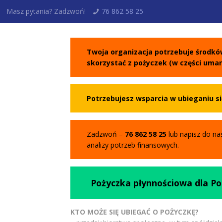
Masz pytania? Zadzwoń!
76 862 58 25
Twoja organizacja potrzebuje środkó
skorzystać z pożyczek (w części uma
Potrzebujesz wsparcia w ubieganiu s
Zadzwoń –
76 862 58 25
lub napisz do na
analizy potrzeb finansowych.
Pożyczka płynnościowa dla P
KTO MOŻE SIĘ UBIEGAĆ O POŻYCZKĘ?