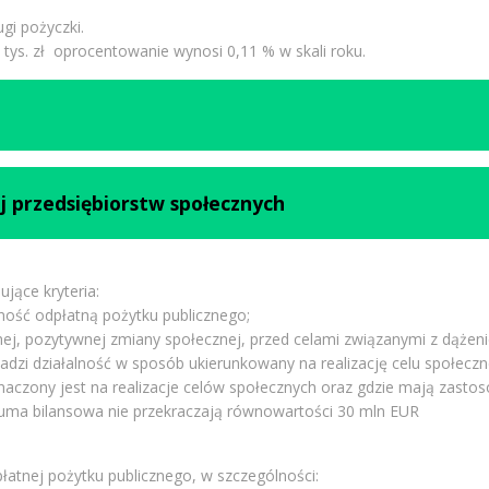
ugi pożyczki.
 tys. zł oprocentowanie wynosi 0,11 % w skali roku.
j przedsiębiorstw społecznych
jące kryteria:
lność odpłatną pożytku publicznego;
ej, pozytywnej zmiany społecznej, przed celami związanymi z dążenie
adzi działalność w sposób ukierunkowany na realizację celu społeczn
naczony jest na realizacje celów społecznych oraz gdzie mają zastos
 suma bilansowa nie przekraczają równowartości 30 mln EUR
łatnej pożytku publicznego, w szczególności: