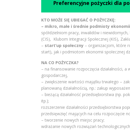
Preferencyjne pożyczki dla 
KTO MOŻE SIĘ UBIEGAĆ O POŻYCZKĘ:
– mikro, małe i średnie podmioty ekonomi
spółdzielniom pracy, inwalidów i niewidomych
(CIS), Klubom Integracji Społecznej (KIS), Z
–
start’up społeczny
– organizacjom, które r
start), jak i podmiotom ekonomii społecznej dz
NA CO POŻYCZKA?
– na finansowanie rozpoczęcia działalności, a
gospodarczej,
– zwiększenie wartości majątku trwałego – za
planowaną działalnością, np.: zakup wyposaże
– bieżącą działalność przedsiębiorstwa (np. p
itp.);
rozszerzenie działalności przedsiębiorstwa p
przedsięwzięć mających na celu rozpoczęcie no
– tworzenie nowych miejsc pracy;
wdrażanie nowych rozwiązań technologicznych 