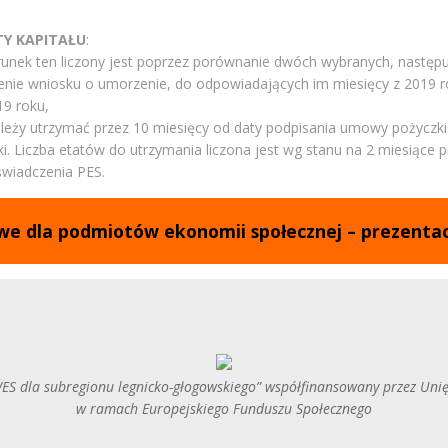
Y KAPITAŁU
:
nek ten liczony jest poprzez porównanie dwóch wybranych, następuj
enie wniosku o umorzenie, do odpowiadających im miesięcy z 2019 ro
9 roku,
ależy utrzymać przez 10 miesięcy od daty podpisania umowy pożyczki
 Liczba etatów do utrzymania liczona jest wg stanu na 2 miesiące 
świadczenia PES.
e dla podmiotów ekonomii społecznej – prezentac
ES dla subregionu legnicko-głogowskiego” współfinansowany przez Uni
w ramach Europejskiego Funduszu Społecznego