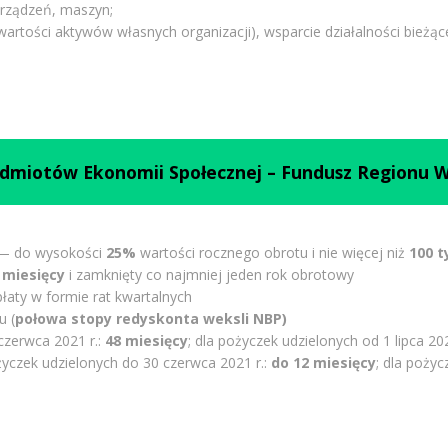
urządzeń, maszyn;
 wartości aktywów własnych organizacji), wsparcie działalności bieżąc
odmiotów Ekonomii Społecznej – Fundusz Regionu 
 — do wysokości
25%
wartości rocznego obrotu i nie więcej niż
100 ty
 miesięcy
i zamknięty co najmniej jeden rok obrotowy
łaty w formie rat kwartalnych
u (
połowa stopy redyskonta weksli NBP)
czerwca 2021 r.:
48 miesięcy
; dla pożyczek udzielonych od 1 lipca 202
ożyczek udzielonych do 30 czerwca 2021 r.:
do 12 miesięcy
; dla pożyc