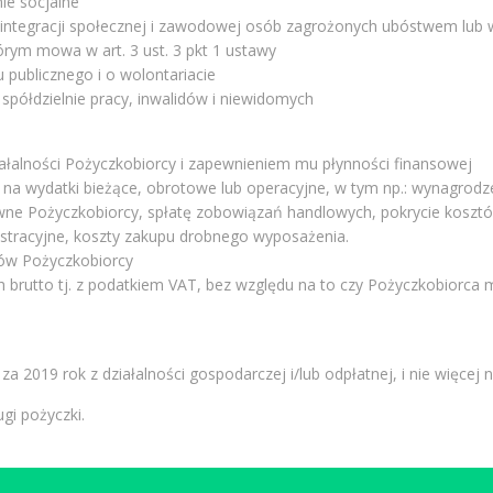
ie socjalne
i reintegracji społecznej i zawodowej osób zagrożonych ubóstwem lu
rym mowa w art. 3 ust. 3 pkt 1 ustawy
u publicznego i o wolontariacie
j. spółdzielnie pracy, inwalidów i niewidomych
iałalności Pożyczkobiorcy i zapewnieniem mu płynności finansowej
 na wydatki bieżące, obrotowe lub operacyjne, w tym np.: wynagrod
ne Pożyczkobiorcy, spłatę zobowiązań handlowych, pokrycie kosztów 
istracyjne, koszty zakupu drobnego wyposażenia.
ów Pożyczkobiorcy
h brutto tj. z podatkiem VAT, bez względu na to czy Pożyczkobiorc
 2019 rok z działalności gospodarczej i/lub odpłatnej, i nie więcej 
ugi pożyczki.