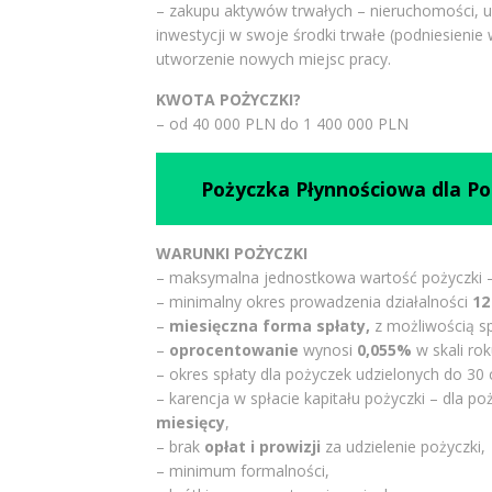
– zakupu aktywów trwałych – nieruchomości, 
inwestycji w swoje środki trwałe (podniesienie
utworzenie nowych miejsc pracy.
KWOTA POŻYCZKI?
– od 40 000 PLN do 1 400 000 PLN
Pożyczka Płynnościowa dla P
WARUNKI POŻYCZKI
– maksymalna jednostkowa wartość pożyczki
– minimalny okres prowadzenia działalności
12
–
miesięczna forma spłaty,
z możliwością sp
–
oprocentowanie
wynosi
0,055%
w skali rok
– okres spłaty dla pożyczek udzielonych do 30 
– karencja w spłacie kapitału pożyczki – dla p
miesięcy
,
– brak
opłat i prowizji
za udzielenie pożyczki,
– minimum formalności,