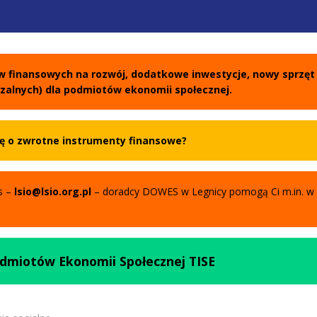
w finansowych na rozwój, dodatkowe inwestycje, nowy sprzęt
rzalnych) dla podmiotów ekonomii społecznej.
ię o zwrotne instrumenty finansowe?
s –
lsio@lsio.org.pl
– doradcy DOWES w Legnicy pomogą Ci m.in. w 
odmiotów Ekonomii Społecznej
TISE