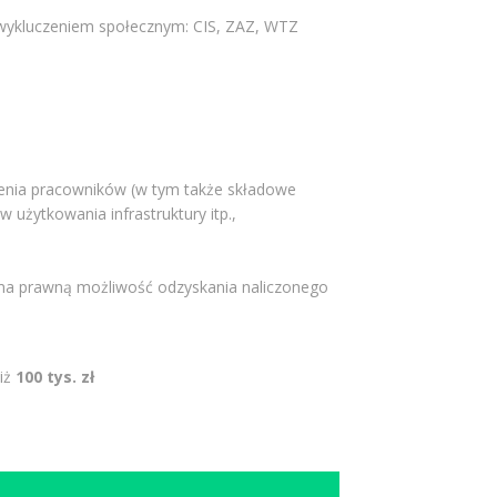
b wykluczeniem społecznym: CIS, ZAZ, WTZ
zenia pracowników (w tym także składowe
użytkowania infrastruktury itp.,
a ma prawną możliwość odzyskania naliczonego
niż
100 tys. zł