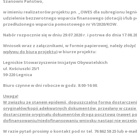
Szanowni Państwo,
w imieniu realizatorów projektu pn. „OWES dla subregionu legn
udzielenie bezzwrotnego wsparcia finansowego (dotacji) i/lu
przedłużonego wsparcia pomostowego nr VI/2020/KOW.
Nabór rozpocznie się w dniu 29.07.2020 r. i potrwa do dnia 17.08.20
Wniosek wraz z załącznikami, w formie papierowej, należy złożyć
wpływu do biura projektu
) w biurze projektu:
Legnickie Stowarzyszenie Inicjatyw Obywatelskich
ul. Kościuszki 25/1
59-220 Legnica
Biuro czynne w dni robocze w godz. 8:00-16:00.
Uwaga!
W związku ze stanem epidemii, dopuszczalną formą dostarczenia
oryginałów/kopii adekwatnych dokumentów, przesłany w czasie na
dostarczenie oryginału dokumentów drogą pocztową (nawet po
dofinansowaniu/niedofinansowaniu wniosku nastąpi nie wcześnie
W razie pytań prosimy o kontakt pod nr tel. 76 862 58 25 lub e-mail