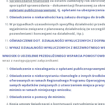
Sprawozdanie finansowe
za ostatni zamknięty rok obrotow
sporządził sprawozdania – dokumentacji finansowej za okr
opłatami publicznoprawnymi
, tj. opłatami na ubezpieczeni
Oświadczenie o niekaralności karą zakazu dostępu do środk
W przypadkach uzasadnionych specyfiką działalności przed
wyjaśnienia związane z planowaną działalnością (w szczegól
pozwoleniami i koncesjami na działalność, itp.).
OŚWIADCZENIE DOT. DZIAŁALNOŚCI WYKLUCZONYCH Z DOFI
WYKAZ DZIAŁALNOŚCI WYKLUCZONYCH Z BEZZWROTNEGO WSP
WNIOSEK O UDZIELENIE PRZEDŁUŻONEGO WSPARCIA POMOSTOW
wraz z następującymi załącznikami:
Oświadczenie o niezaleganiu z opłatami publicznoprawnymi, 
Oświadczenie o niekorzystaniu równolegle z innych środków
oferowanych w ramach Regionalnego Programu Operacyjnego 
samych wydatków związanych z utworzeniem miejsca pracy w
minimis w ramach niniejszego wniosku;
Oświadczenie o pomocy de minimis
;
Kopia umowy świadczącej o kontynuacji zatrudnienia w jego