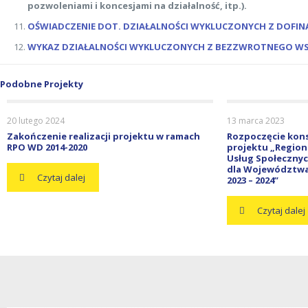
pozwoleniami i koncesjami na działalność, itp.).
OŚWIADCZENIE DOT. DZIAŁALNOŚCI WYKLUCZONYCH Z DOFI
WYKAZ DZIAŁALNOŚCI WYKLUCZONYCH Z BEZZWROTNEGO WSP
Podobne Projekty
20 lutego 2024
13 marca 2023
Zakończenie realizacji projektu w ramach
Rozpoczęcie kons
RPO WD 2014-2020
projektu „Region
Usług Społecznych
dla Województwa 
Czytaj dalej
2023 – 2024”
Czytaj dalej