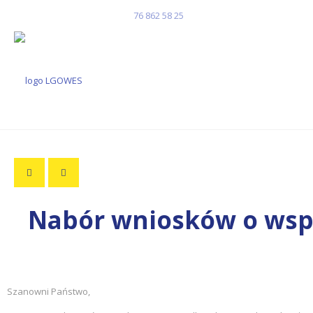
Masz pytania? Zadzwoń!
76 862 58 25
Nabór wniosków o wspa
Szanowni Państwo,