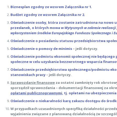
Biznesplan zgodny ze wzorem Załącznika nr 1
.
Budżet zgodny ze wzorem Załącznika nr 2
.
Oświadczenie osoby
,
która zostanie zatrudniona na nowo u
przesłanek, o których mowa w
Wytycznych w zakresie realizacji
wykorzystaniem środków Europejskiego Funduszu Społecznego i Eu
Oświadczenie o posiadaniu statusu przedsiębiorstwa społ
Oświadczenie o pomocy de minimis
– jeśli dotyczy.
Oświadczenie podmiotu ekonomii społecznej nie będącego p
społeczne w celu uzyskania bezzwrotnego wsparcia finansow
Oświadczenie przedsiębiorstwa społecznego/podmiotu eko
stanowiskach pracy
– jeśli dotyczy.
Sprawozdanie finansowe
za ostatni zamknięty rok obrotow
sporządził sprawozdania – dokumentacji finansowej za okr
opłatami publicznoprawnymi
, tj. opłatami na ubezpieczeni
Oświadczenie o niekaralności karą zakazu dostępu do środk
W przypadkach uzasadnionych specyfiką działalności przed
wyjaśnienia związane z planowaną działalnością (w szczegól