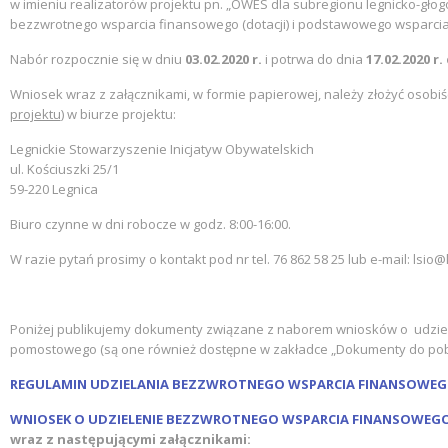
w imieniu realizatorów projektu pn. „OWES dla subregionu legnicko-gł
bezzwrotnego wsparcia finansowego (dotacji) i podstawowego wsparcia
Nabór rozpocznie się w dniu
03.02.2020 r.
i potrwa do dnia
17.02.2020 r.
Wniosek wraz z załącznikami, w formie papierowej, należy złożyć osobiś
projektu
) w biurze projektu:
Legnickie Stowarzyszenie Inicjatyw Obywatelskich
ul. Kościuszki 25/1
59-220 Legnica
Biuro czynne w dni robocze w godz. 8:00-16:00.
W razie pytań prosimy o kontakt pod nr tel. 76 862 58 25 lub e-mail: lsio@l
Poniżej publikujemy dokumenty związane z naborem wniosków o udziel
pomostowego (są one również dostępne w zakładce „Dokumenty do pob
REGULAMIN UDZIELANIA BEZZWROTNEGO WSPARCIA FINANSOWEG
WNIOSEK O UDZIELENIE BEZZWROTNEGO WSPARCIA FINANSOWEG
wraz z następującymi załącznikami: