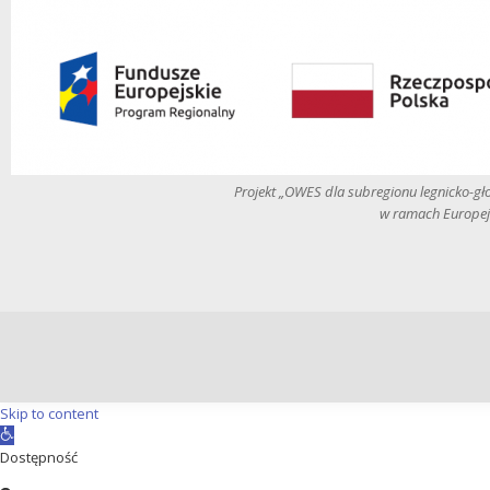
Projekt „OWES dla subregionu legnicko-g
w ramach Europej
Skip to content
Open
toolbar
Dostępność