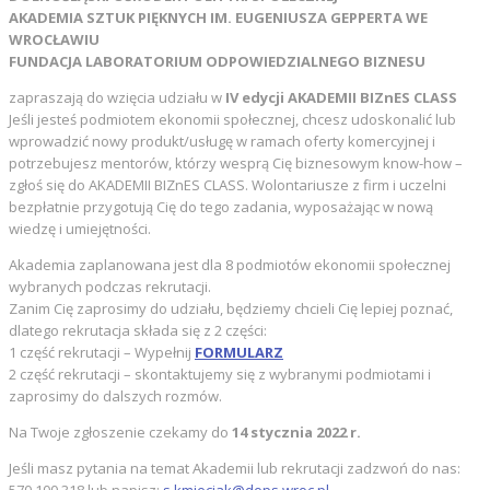
AKADEMIA SZTUK PIĘKNYCH IM. EUGENIUSZA GEPPERTA WE
WROCŁAWIU
FUNDACJA LABORATORIUM ODPOWIEDZIALNEGO BIZNESU
zapraszają do wzięcia udziału w
IV edycji
AKADEMII BIZnES CLASS
Jeśli jesteś podmiotem ekonomii społecznej, chcesz udoskonalić lub
wprowadzić nowy produkt/usługę w ramach oferty komercyjnej i
potrzebujesz mentorów, którzy wesprą Cię biznesowym know-how –
zgłoś się do AKADEMII BIZnES CLASS. Wolontariusze z firm i uczelni
bezpłatnie przygotują Cię do tego zadania, wyposażając w nową
wiedzę i umiejętności.
Akademia zaplanowana jest dla 8 podmiotów ekonomii społecznej
wybranych podczas rekrutacji.
Zanim Cię zaprosimy do udziału, będziemy chcieli Cię lepiej poznać,
dlatego rekrutacja składa się z 2 części:
1 część rekrutacji – Wypełnij
FORMULARZ
2 część rekrutacji – skontaktujemy się z wybranymi podmiotami i
zaprosimy do dalszych rozmów.
Na Twoje zgłoszenie czekamy do
14 stycznia 2022 r.
Jeśli masz pytania na temat Akademii lub rekrutacji zadzwoń do nas: