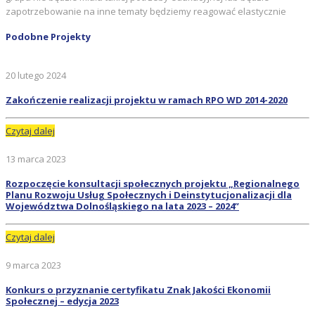
zapotrzebowanie na inne tematy będziemy reagować elastycznie
Podobne Projekty
20 lutego 2024
Zakończenie realizacji projektu w ramach RPO WD 2014-2020
Czytaj dalej
13 marca 2023
Rozpoczęcie konsultacji społecznych projektu „Regionalnego
Planu Rozwoju Usług Społecznych i Deinstytucjonalizacji dla
Województwa Dolnośląskiego na lata 2023 – 2024”
Czytaj dalej
9 marca 2023
Konkurs o przyznanie certyfikatu Znak Jakości Ekonomii
Społecznej – edycja 2023