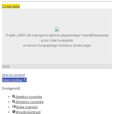
Czytaj dalej
Projekt „OWES dla subregionu legnicko-głogowskiego” współfinansowany
przez Unię Europejską
w ramach Europejskiego Funduszu Społecznego
2016
Skip to content
Open toolbar
Dostępność
Zwiększ czcionkę
Zmniejsz czcionkę
Skala szarości
Wysoki kontrast