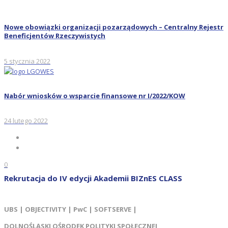
Nowe obowiązki organizacji pozarządowych – Centralny Rejestr
Beneficjentów Rzeczywistych
5 stycznia 2022
Nabór wniosków o wsparcie finansowe nr I/2022/KOW
24 lutego 2022
0
Rekrutacja do IV edycji Akademii BIZnES CLASS
UBS | OBJECTIVITY | PwC | SOFTSERVE |
DOLNOŚLĄSKI OŚRODEK POLITYKI SPOŁECZNEJ