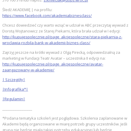
570 100 318 lub napisz:
s.kmieciak@dops.wroc.pl
Śledź AKADEMIĘ | na profilu:
https://www.facebook.com/akademiabiznesclass/
Chcesz dowiedzieć czy warto wziąć w udział w ABC przeczytaj wywiad z
Dorotą Wojtanowicz ze Starej Piekarni, która brała udział w I edycji:
http://kupujespolecznie.pl/page_akcjespoleczne/stara-piekarnia-z-
wroclawia-rozbila-bank-w-akademii-biznes-class/
Zajrzyj jeszcze na krótki wywiad z Olgą Pirecką, odpowiedzialną za
marketing w Fundacji Teatr Avatar – uczestnika II edycji na:
http://kupujespolecznie.pl/page_akcjespoleczne/avatar-
zaangazowany-w-akademie/
| Szczegóły|
|Infografika*|
|Regulamin|
_________________
*Podana tematyka szkoleń jest poglądowa. Szkolenia zaplanowane w
Akademii będą organizowane w miarę potrzeb grupy uczestników. Jeśli
grupa nie będzie miała takiej potrzeby edukacyjnej lub będzie