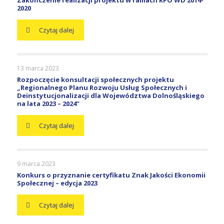
Zakończenie realizacji projektu w ramach RPO WD 2014-
2020
Czytaj dalej
13 marca 2023
Rozpoczęcie konsultacji społecznych projektu
„Regionalnego Planu Rozwoju Usług Społecznych i
Deinstytucjonalizacji dla Województwa Dolnośląskiego
na lata 2023 – 2024”
Czytaj dalej
9 marca 2023
Konkurs o przyznanie certyfikatu Znak Jakości Ekonomii
Społecznej – edycja 2023
Czytaj dalej