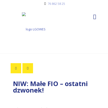
76 862 58 25
NIW: Małe FIO – ostatni
dzwonek!