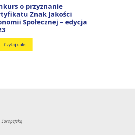
nkurs o przyznanie
rtyfikatu Znak Jakości
onomii Społecznej – edycja
23
Czytaj dalej
ę Europejską