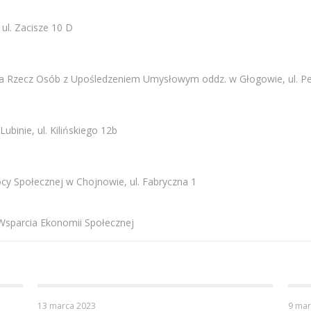
ul. Zacisze 10 D
 na Rzecz Osób z Upośledzeniem Umysłowym oddz. w Głogowie, ul.
Pe
ubinie, ul.
Kilińskiego 12b
y Społecznej w Chojnowie, ul. Fabryczna 1
Wsparcia Ekonomii Społecznej
13 marca 2023
9 mar