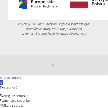
Projekt „OWES dla subregionu legnicko-głogowskiego”
współfinansowany przez Unię Europejską
w ramach Europejskiego Funduszu Społecznego
2016
Skip to content
Open
toolbar
Dostępność
Zwiększ czcionkę
Zmniejsz czcionkę
Skala szarości