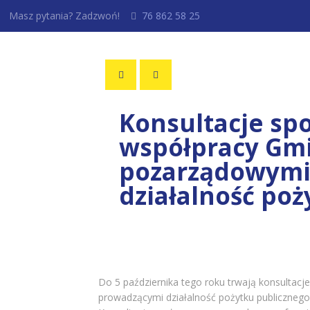
Masz pytania? Zadzwoń!
76 862 58 25
Konsultacje sp
współpracy Gmi
pozarządowymi
działalność po
Do 5 października tego roku trwają konsulta
prowadzącymi działalność pożytku publicznego