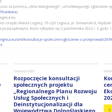
e:
nica.eu za pomocą „okna dialogowego”, umożliwiającego zgłaszanie opin
179/ankieta
)
egnica.eu;
 Urzędu Miasta Legnicy, 59-220 Legnica, pl. Słowiański 8, Wydział O
i pozarządowymi, które odbędzie się 5 października 2022 r. o godz
p.legnica.eu/uml/konsultacje-spoleczne/ogloszenie-o-przeprowad/293
ml
13 marca 2023
9 mar
Rozpoczęcie konsultacji
Ko
D
społecznych projektu
ce
„Regionalnego Planu Rozwoju
Ek
Usług Społecznych i
20
Deinstytucjonalizacji dla
Województwa Dolnośląskiego