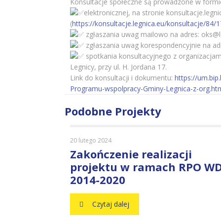
Konsultacje społeczne są prowadzone w formi
elektronicznej, na stronie konsultacje.leg
(
https://konsultacje.legnica.eu/konsultacje/84/
zgłaszania uwag mailowo na adres: oks@l
zgłaszania uwag korespondencyjnie na adres
spotkania konsultacyjnego z organizacjam
Legnicy, przy ul. H. Jordana 17.
Link do konsultacji i dokumentu:
https://um.bi
Programu-wspolpracy-Gminy-Legnica-z-org.ht
Podobne Projekty
20 lutego 2024
Zakończenie realizacji
projektu w ramach RPO W
2014-2020
Czytaj dalej