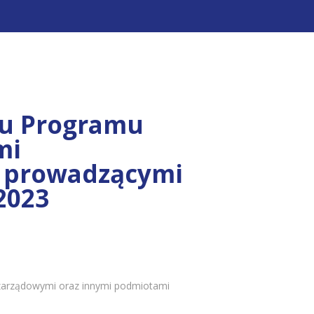
tu Programu
mi
 prowadzącymi
2023
ozarządowymi oraz innymi podmiotami