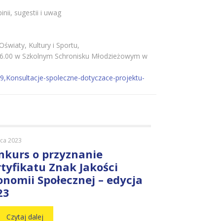
ii, sugestii i uwag
światy, Kultury i Sportu,
. 16.00 w Szkolnym Schronisku Młodzieżowym w
99,Konsultacje-spoleczne-dotyczace-projektu-
ca 2023
nkurs o przyznanie
rtyfikatu Znak Jakości
onomii Społecznej – edycja
23
Czytaj dalej