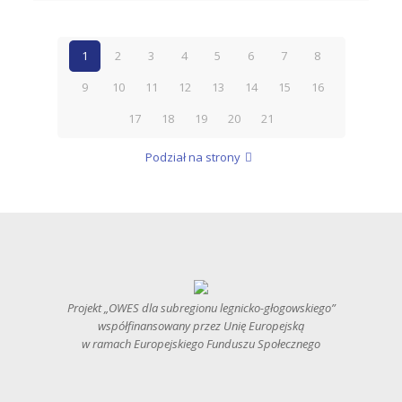
1
2
3
4
5
6
7
8
9
10
11
12
13
14
15
16
17
18
19
20
21
Podział na strony
Projekt „OWES dla subregionu legnicko-głogowskiego”
współfinansowany przez Unię Europejską
w ramach Europejskiego Funduszu Społecznego