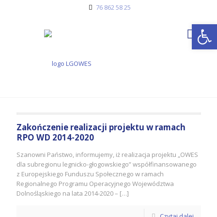
76 862 58 25
Open
Zakończenie realizacji projektu w ramach
RPO WD 2014-2020
Szanowni Państwo, informujemy, iż realizacja projektu „OWES
dla subregionu legnicko-głogowskiego” współfinansowanego
z Europejskiego Funduszu Społecznego w ramach
Regionalnego Programu Operacyjnego Województwa
Dolnośląskiego na lata 2014-2020 – […]
Czytaj dalej