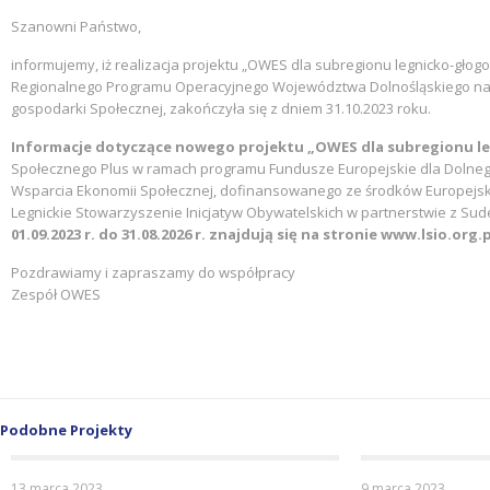
Szanowni Państwo,
informujemy, iż realizacja projektu „OWES dla subregionu legnicko-g
Regionalnego Programu Operacyjnego Województwa Dolnośląskiego na la
gospodarki Społecznej, zakończyła się z dniem 31.10.2023 roku.
Informacje dotyczące nowego projektu „OWES dla subregionu le
Społecznego Plus w ramach programu Fundusze Europejskie dla Dolnego Ś
Wsparcia Ekonomii Społecznej, dofinansowanego ze środków Europejski
Legnickie Stowarzyszenie Inicjatyw Obywatelskich w partnerstwie z Su
01.09.2023 r. do 31.08.2026 r. znajdują się na stronie www.lsio.org
Pozdrawiamy i zapraszamy do współpracy
Zespół OWES
Podobne Projekty
13 marca 2023
9 marca 2023